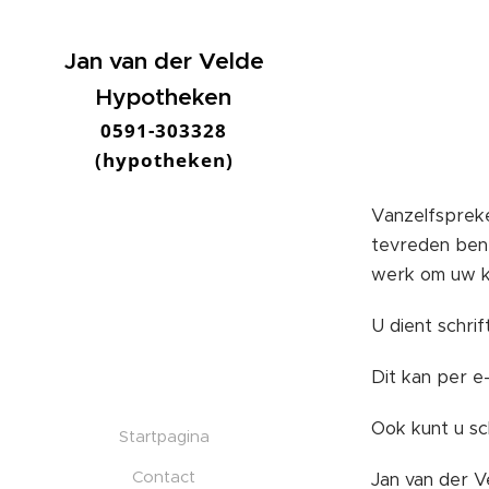
Jan van der Velde
Hypotheken
0591-303328
(hypotheken)
Vanzelfspreke
tevreden bent 
werk om uw kl
U dient schri
Dit kan per e-
Ook kunt u sch
Startpagina
Contact
Jan van der 