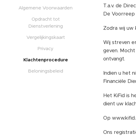
T.a.v. de Direc
Algemene Voorwaarden
De Voorreep 
Opdracht tot
Dienstverlening
Zodra wij uw 
Vergelijkingskaart
Wij streven e
Privacy
geven. Mocht 
ontvangt.
Klachtenprocedure
Beloningsbeleid
Indien u het n
Financiële Die
Het KiFid is h
dient uw klach
Op www.kifid.
Ons registrat